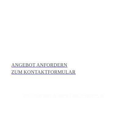
In de Tarpen 52
22848 Norderstedt
ANGEBOT ANFORDERN
ZUM KONTAKT­FORMULAR
Telefon: +49 40 64668060
E-Mail:
info@hamburg-holstein-finanzierungen.de