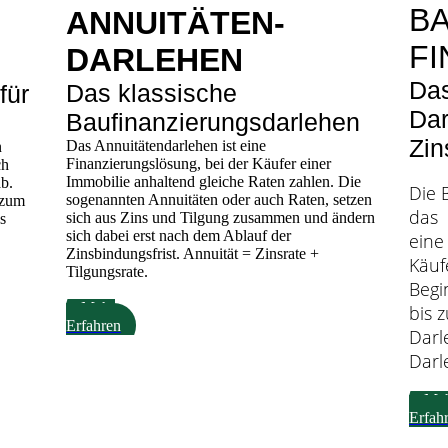
B
ANNUITÄTEN-
F
DARLEHEN
Das
Das klassische
für
Dar
Baufinanzierungsdarlehen
Zin
Das Annuitätendarlehen ist eine
n
Finanzierungslösung, bei der Käufer einer
ch
Immobilie anhaltend gleiche Raten zahlen. Die
ab.
Die 
sogenannten Annuitäten oder auch Raten, setzen
 zum
das 
sich aus Zins und Tilgung zusammen und ändern
s
sich dabei erst nach dem Ablauf der
eine
Zinsbindungsfrist. Annuität = Zinsrate +
Käuf
Tilgungsrate.
Begi
Mehr
bis 
Erfahren
Darl
Darl
Me
Erfah